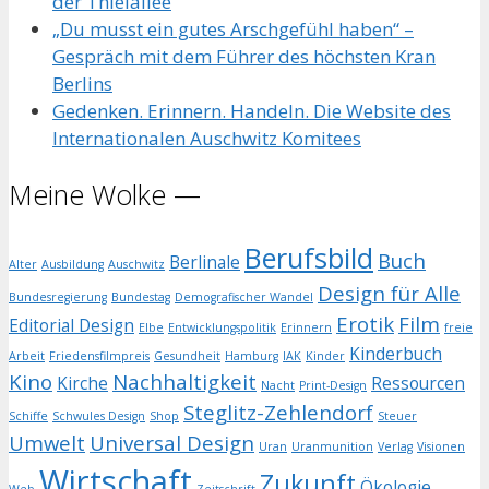
der Thielallee
„Du musst ein gutes Arschgefühl haben“ –
Gespräch mit dem Führer des höchsten Kran
Berlins
Gedenken. Erinnern. Handeln. Die Website des
Internationalen Auschwitz Komitees
Meine Wolke —
Berufsbild
Buch
Berlinale
Alter
Ausbildung
Auschwitz
Design für Alle
Bundesregierung
Bundestag
Demografischer Wandel
Erotik
Film
Editorial Design
Elbe
Entwicklungspolitik
Erinnern
freie
Kinderbuch
Arbeit
Friedensfilmpreis
Gesundheit
Hamburg
IAK
Kinder
Kino
Nachhaltigkeit
Kirche
Ressourcen
Nacht
Print-Design
Steglitz-Zehlendorf
Schiffe
Schwules Design
Shop
Steuer
Umwelt
Universal Design
Uran
Uranmunition
Verlag
Visionen
Wirtschaft
Zukunft
Ökologie
Web
Zeitschrift