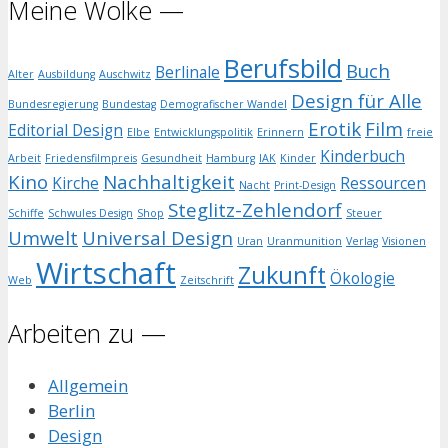
Meine Wolke —
Berufsbild
Buch
Berlinale
Alter
Ausbildung
Auschwitz
Design für Alle
Bundesregierung
Bundestag
Demografischer Wandel
Erotik
Film
Editorial Design
Elbe
Entwicklungspolitik
Erinnern
freie
Kinderbuch
Arbeit
Friedensfilmpreis
Gesundheit
Hamburg
IAK
Kinder
Kino
Nachhaltigkeit
Kirche
Ressourcen
Nacht
Print-Design
Steglitz-Zehlendorf
Schiffe
Schwules Design
Shop
Steuer
Umwelt
Universal Design
Uran
Uranmunition
Verlag
Visionen
Wirtschaft
Zukunft
Ökologie
Web
Zeitschrift
Arbeiten zu —
Allgemein
Berlin
Design