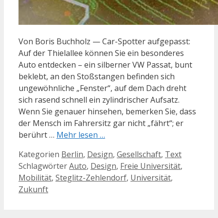
Von Boris Buchholz — Car-Spotter aufgepasst:
Auf der Thielallee können Sie ein besonderes
Auto entdecken – ein silberner VW Passat, bunt
beklebt, an den Stoßstangen befinden sich
ungewöhnliche „Fenster“, auf dem Dach dreht
sich rasend schnell ein zylindrischer Aufsatz.
Wenn Sie genauer hinsehen, bemerken Sie, dass
der Mensch im Fahrersitz gar nicht „fährt“; er
berührt …
Mehr lesen …
Kategorien
Berlin
,
Design
,
Gesellschaft
,
Text
Schlagwörter
Auto
,
Design
,
Freie Universität
,
Mobilität
,
Steglitz-Zehlendorf
,
Universität
,
Zukunft