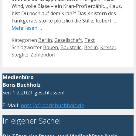
Wind, volle Blase – ein Kran-Profi erzählt. „Klaus,
bist Du noch auf dem Kran?“ Das Knistern des
Funkgeräts störte plötzlich die Stille, Robert …
Mehr lesen …
Kategorien
Berlin
,
Gesellschaft
,
Text
Schlagwörter
Bauen
,
Baustelle
,
Berlin
,
Kreisel
,
Steglitz-Zehlendorf
Medienbüro
Boris Buchholz
Seit 1.2.2021 geschlossen!
E-Mail:
post [at] borisbuchholz.de
In eigener Sache!