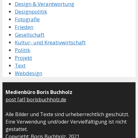
Design & Verantwortung
Designpolitik
Fotografie
Frieden
Gesellschaft
Kultur- und Kreativwirtschaft
Politik
Projekt
Text
Webdesign
Medienbüro Boris Buchholz
post [at] borisbuchholz.de
Alle Bilder und Texte sind urheberrechtlich geschützt.
Eine Verwendung und/oder Vervielfältigung ist nicht
gestattet.
Copyright: Boris Buchholz, 2021