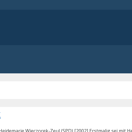
z
 Heidemarie Wieczorek-Zeul (SPD) [2002] Erstmalig sei mit H