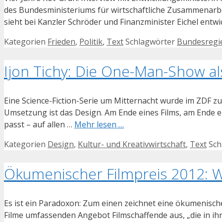
des Bundesministeriums für wirtschaftliche Zusammenarbei
sieht bei Kanzler Schröder und Finanzminister Eichel ent
Kategorien
Frieden
,
Politik
,
Text
Schlagwörter
Bundesregi
Ijon Tichy: Die One-Man-Show al
Eine Science-Fiction-Serie um Mitternacht wurde im ZDF z
Umsetzung ist das Design. Am Ende eines Films, am Ende 
passt – auf allen …
Mehr lesen …
Kategorien
Design
,
Kultur- und Kreativwirtschaft
,
Text
Sch
Ökumenischer Filmpreis 2012: We
Es ist ein Paradoxon: Zum einen zeichnet eine ökumenisch
Filme umfassenden Angebot Filmschaffende aus, „die in ih