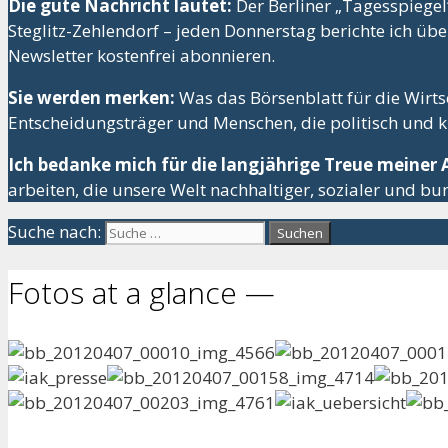
Die gute Nachricht lautet:
Der Berliner „Tagesspiegel
Steglitz-Zehlendorf – jeden Donnerstag berichte ich üb
Newsletter kostenfrei abonnieren.
Sie werden merken:
Was das Börsenblatt für die Wirtsc
Entscheidungsträger und Menschen, die politisch und ku
Ich bedanke mich für die langjährige Treue meiner
arbeiten, die unsere Welt nachhaltiger, sozialer und b
Suche nach:
Fotos at a glance —