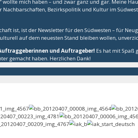
“ wollte mich haben – und zwar ganz und gar. Meine Hau
er Nachbarschaften, Bezirkspolitik und Kultur im Südwes
haft ist, ist der Newsletter für den Südwesten – für Neu
lturell auf dem neuesten Stand bleiben wollen, unverzi
 Auftraggeberinnen und Auftrageber!
Es hat mit Spaß 
unter gemacht haben. Herzlichen Dank!