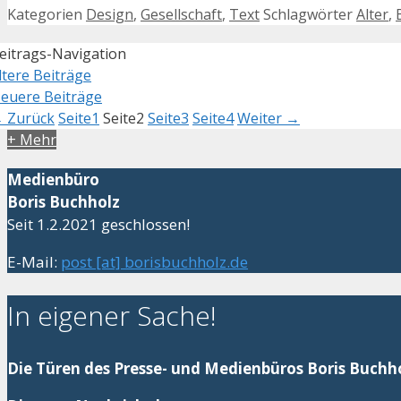
Kategorien
Design
,
Gesellschaft
,
Text
Schlagwörter
Alter
,
eitrags-Navigation
ltere Beiträge
euere Beiträge
←
Zurück
Seite
1
Seite
2
Seite
3
Seite
4
Weiter
→
+ Mehr
Medienbüro
Boris Buchholz
Seit 1.2.2021 geschlossen!
E-Mail:
post [at] borisbuchholz.de
In eigener Sache!
Die Türen des Presse- und Medienbüros Boris Buchho