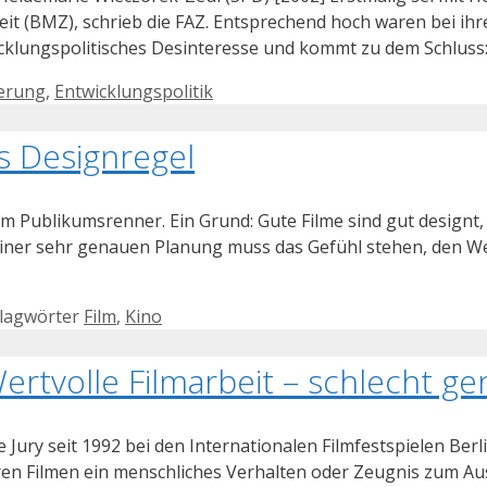
t (BMZ), schrieb die FAZ. Entsprechend hoch waren bei ihre
wicklungspolitisches Desinteresse und kommt zu dem Schluss
erung
,
Entwicklungspolitik
s Designregel
um Publikumsrenner. Ein Grund: Gute Filme sind gut design
einer sehr genauen Planung muss das Gefühl stehen, den W
lagwörter
Film
,
Kino
rtvolle Filmarbeit – schlecht ge
e Jury seit 1992 bei den Internationalen Filmfestspielen B
ren Filmen ein menschliches Verhalten oder Zeugnis zum Au