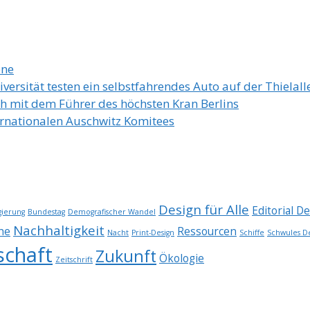
ene
ersität testen ein selbstfahrendes Auto auf der Thielall
h mit dem Führer des höchsten Kran Berlins
ernationalen Auschwitz Komitees
Design für Alle
Editorial D
ierung
Bundestag
Demografischer Wandel
Nachhaltigkeit
he
Ressourcen
Nacht
Print-Design
Schiffe
Schwules D
schaft
Zukunft
Ökologie
Zeitschrift