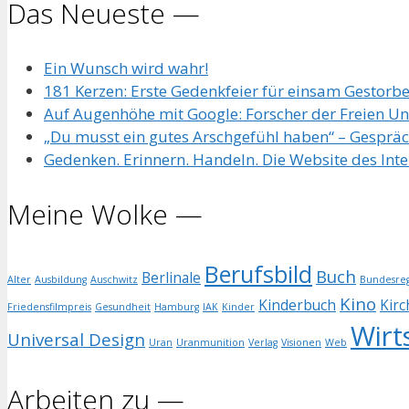
Das Neueste —
Ein Wunsch wird wahr!
181 Kerzen: Erste Gedenkfeier für einsam Gestorb
Auf Augenhöhe mit Google: Forscher der Freien Univ
„Du musst ein gutes Arschgefühl haben“ – Gespräc
Gedenken. Erinnern. Handeln. Die Website des Int
Meine Wolke —
Berufsbild
Buch
Berlinale
Alter
Ausbildung
Auschwitz
Bundesreg
Kino
Kinderbuch
Kirc
Friedensfilmpreis
Gesundheit
Hamburg
IAK
Kinder
Wirt
Universal Design
Uran
Uranmunition
Verlag
Visionen
Web
Arbeiten zu —