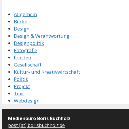
Allgemein
Berlin
Design
Design & Verantwortung
Designpolitik
Fotografie
Frieden
Gesellschaft
Kultur- und Kreativwirtschaft
Politik
Projekt
Text
Webdesign
Medienbüro Boris Buchholz
post [at] borisbuchholz.de