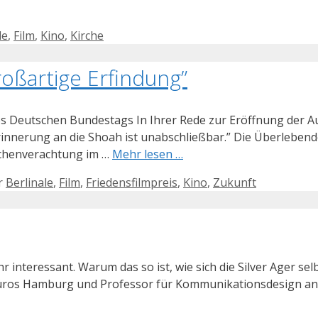
le
,
Film
,
Kino
,
Kirche
roßartige Erfindung”
des Deutschen Bundestags In Ihrer Rede zur Eröffnung der 
rinnerung an die Shoah ist unabschließbar.” Die Überlebende
schenverachtung im …
Mehr lesen …
r
Berlinale
,
Film
,
Friedensfilmpreis
,
Kino
,
Zukunft
interessant. Warum das so ist, wie sich die Silver Ager se
büros Hamburg und Professor für Kommunikationsdesign an