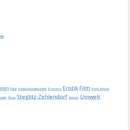
ee
Erotik
Film
esign
Elbe
Entwicklungspolitik
Erinnern
freie Arbeit
Steglitz-Zehlendorf
Umwelt
esign
Shop
Steuer