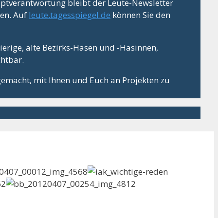
ptverantwortung bleibt der Leute-Newsletter
ten. Auf
leute.tagesspiegel.de
können Sie den
gierige, alte Bezirks-Hasen und -Häsinnen,
chtbar.
gemacht, mit Ihnen und Euch an Projekten zu