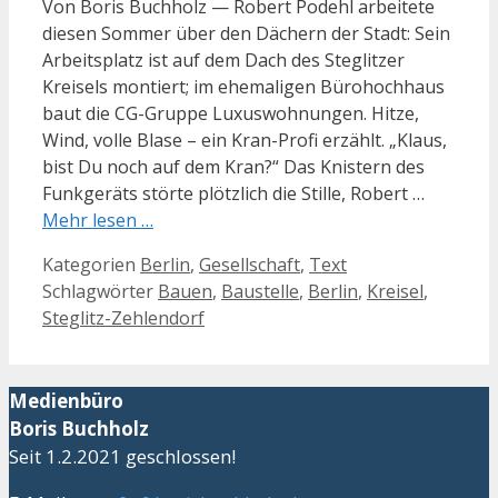
Von Boris Buchholz — Robert Podehl arbeitete
diesen Sommer über den Dächern der Stadt: Sein
Arbeitsplatz ist auf dem Dach des Steglitzer
Kreisels montiert; im ehemaligen Bürohochhaus
baut die CG-Gruppe Luxuswohnungen. Hitze,
Wind, volle Blase – ein Kran-Profi erzählt. „Klaus,
bist Du noch auf dem Kran?“ Das Knistern des
Funkgeräts störte plötzlich die Stille, Robert …
Mehr lesen …
Kategorien
Berlin
,
Gesellschaft
,
Text
Schlagwörter
Bauen
,
Baustelle
,
Berlin
,
Kreisel
,
Steglitz-Zehlendorf
Medienbüro
Boris Buchholz
Seit 1.2.2021 geschlossen!