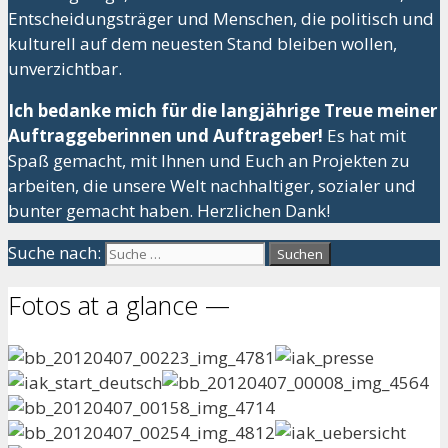
Entscheidungsträger und Menschen, die politisch und
kulturell auf dem neuesten Stand bleiben wollen,
unverzichtbar.
Ich bedanke mich für die langjährige Treue meiner
Auftraggeberinnen und Auftrageber!
Es hat mit
Spaß gemacht, mit Ihnen und Euch an Projekten zu
arbeiten, die unsere Welt nachhaltiger, sozialer und
bunter gemacht haben. Herzlichen Dank!
Suche nach:
Fotos at a glance —