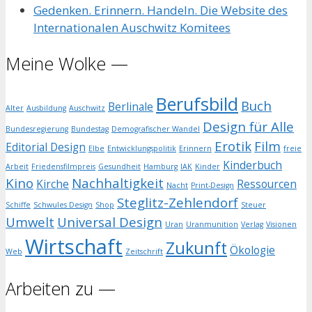
Gedenken. Erinnern. Handeln. Die Website des
Internationalen Auschwitz Komitees
Meine Wolke —
Berufsbild
Buch
Berlinale
Alter
Ausbildung
Auschwitz
Design für Alle
Bundesregierung
Bundestag
Demografischer Wandel
Erotik
Film
Editorial Design
Elbe
Entwicklungspolitik
Erinnern
freie
Kinderbuch
Arbeit
Friedensfilmpreis
Gesundheit
Hamburg
IAK
Kinder
Kino
Nachhaltigkeit
Kirche
Ressourcen
Nacht
Print-Design
Steglitz-Zehlendorf
Schiffe
Schwules Design
Shop
Steuer
Umwelt
Universal Design
Uran
Uranmunition
Verlag
Visionen
Wirtschaft
Zukunft
Ökologie
Web
Zeitschrift
Arbeiten zu —