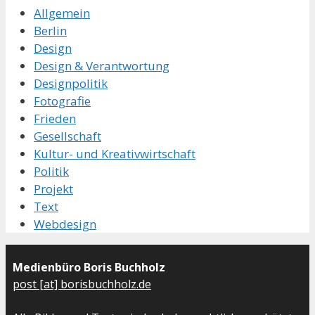
Allgemein
Berlin
Design
Design & Verantwortung
Designpolitik
Fotografie
Frieden
Gesellschaft
Kultur- und Kreativwirtschaft
Politik
Projekt
Text
Webdesign
Medienbüro Boris Buchholz
post [at] borisbuchholz.de