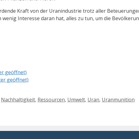
rdende Kraft von der Uranindustrie trotz aller Beteuerunge
ch wenig Interesse daran hat, alles zu tun, um die Bevölker
er geöffnet)
ter geöffnet)
,
Nachhaltigkeit
,
Ressourcen
,
Umwelt
,
Uran
,
Uranmunition