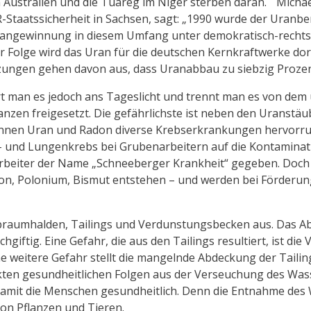
arr in Australien und die Tuareg im Niger sterben daran. M
Staatssicherheit in Sachsen, sagt: „1990 wurde der Uranber
rangewinnung in diesem Umfang unter demokratisch-rechtssta
er Folge wird das Uran für die deutschen Kernkraftwerke 
hätzungen gehen davon aus, dass Uranabbau zu siebzig Prozen
ert man es jedoch ans Tageslicht und trennt man es von de
zen freigesetzt. Die gefährlichste ist neben den Uranstäub
nen Uran und Radon diverse Krebserkrankungen hervorrufen
l- und Lungenkrebs bei Grubenarbeitern auf die Kontaminat
eiter der Name „Schneeberger Krankheit“ gegeben. Doch is
adon, Polonium, Bismut entstehen – und werden bei Förderun
umhalden, Tailings und Verdunstungsbecken aus. Das Abfal
hgiftig. Eine Gefahr, die aus den Tailings resultiert, ist 
e weitere Gefahr stellt die mangelnde Abdeckung der Tailin
ten gesundheitlichen Folgen aus der Verseuchung des Wass
damit die Menschen gesundheitlich. Denn die Entnahme des
on Pflanzen und Tieren.