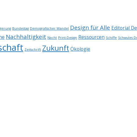
Design für Alle
Editorial D
ierung
Bundestag
Demografischer Wandel
Nachhaltigkeit
he
Ressourcen
Nacht
Print-Design
Schiffe
Schwules D
schaft
Zukunft
Ökologie
Zeitschrift