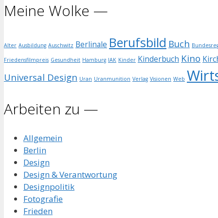
Meine Wolke —
Berufsbild
Buch
Berlinale
Alter
Ausbildung
Auschwitz
Bundesreg
Kino
Kinderbuch
Kirc
Friedensfilmpreis
Gesundheit
Hamburg
IAK
Kinder
Wirt
Universal Design
Uran
Uranmunition
Verlag
Visionen
Web
Arbeiten zu —
Allgemein
Berlin
Design
Design & Verantwortung
Designpolitik
Fotografie
Frieden