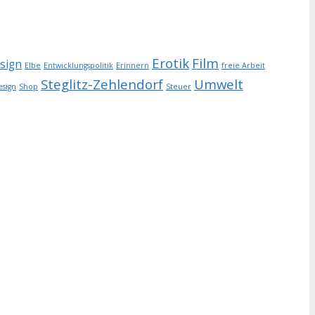
Erotik
Film
esign
Elbe
Entwicklungspolitik
Erinnern
freie Arbeit
Steglitz-Zehlendorf
Umwelt
esign
Shop
Steuer