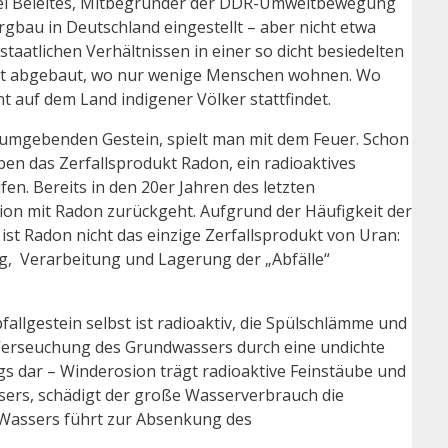
ichael Beleites, Mitbegründer der DDR-Umweltbewegung
gbau in Deutschland eingestellt – aber nicht etwa
atlichen Verhältnissen in einer so dicht besiedelten
dort abgebaut, wo nur wenige Menschen wohnen. Wo
t auf dem Land indigener Völker stattfindet.
m umgebenden Gestein, spielt man mit dem Feuer. Schon
en das Zerfallsprodukt Radon, ein radioaktives
. Bereits in den 20er Jahren des letzten
ion mit Radon zurückgeht. Aufgrund der Häufigkeit der
t Radon nicht das einzige Zerfallsprodukt von Uran:
g, Verarbeitung und Lagerung der „Abfälle“
lgestein selbst ist radioaktiv, die Spülschlämme und
die Verseuchung des Grundwassers durch eine undichte
gs dar – Winderosion trägt radioaktive Feinstäube und
ers, schädigt der große Wasserverbrauch die
 Wassers führt zur Absenkung des