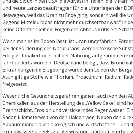
und die Sioux in den USA, die Adivasi in Indien, die Mir
und heute Landesbeauftragter für die Unterlagen der DDR-
deswegen, weil das Uran zu Ende ging, sondern weil die U
Gegend Mitteleuropas nicht mehr durchsetzbar war.“ In d
keine Öffentlichkeit die Folgen des Abbaus kritisiert. Sc
Wenn man es im Boden lässt, ist Uran ungefährlich. Förd
bei der Förderung des Natururans werden toxische Substan
Edelgas. Inhaliert oder mit der Nahrung aufgenommen kön
Jahrhunderts wurde in Deutschland belegt, dass Bronchia
Erkrankungen im Erzgebirge wurde dem Leiden der Bergarb
Auch giftige Stoffe wie Thorium, Proactinium, Radium, R
freigesetzt.
Wesentliche Gesundheitsgefahren gehen auch von den Abra
Chemikalien aus der Herstellung des „Yellow Cake“ sind hoc
Trennschicht, Erosion und versickerndes Regenwasser. Ein
Radon kilometerweit von den Halden weg. Neben den direk
Abbauregionen auch ökologisch und wirtschaftlich – und 
Grundwasserspiegels, zur Verwüstung, und zum Sterben v