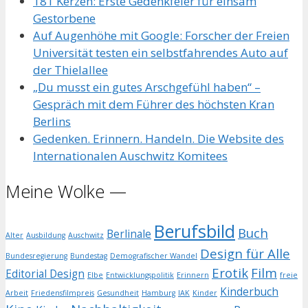
181 Kerzen: Erste Gedenkfeier für einsam
Gestorbene
Auf Augenhöhe mit Google: Forscher der Freien
Universität testen ein selbstfahrendes Auto auf
der Thielallee
„Du musst ein gutes Arschgefühl haben“ –
Gespräch mit dem Führer des höchsten Kran
Berlins
Gedenken. Erinnern. Handeln. Die Website des
Internationalen Auschwitz Komitees
Meine Wolke —
Berufsbild
Buch
Berlinale
Alter
Ausbildung
Auschwitz
Design für Alle
Bundesregierung
Bundestag
Demografischer Wandel
Erotik
Film
Editorial Design
Elbe
Entwicklungspolitik
Erinnern
freie
Kinderbuch
Arbeit
Friedensfilmpreis
Gesundheit
Hamburg
IAK
Kinder