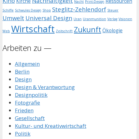
Kino
Nachhaltigkeit
Kirche
Ressourcen
Nacht
Print-Design
Steglitz-Zehlendorf
Schiffe
Schwules Design
Shop
Steuer
Umwelt
Universal Design
Uran
Uranmunition
Verlag
Visionen
Wirtschaft
Zukunft
Ökologie
Web
Zeitschrift
Arbeiten zu —
Allgemein
Berlin
Design
Design & Verantwortung
Designpolitik
Fotografie
Frieden
Gesellschaft
Kultur- und Kreativwirtschaft
Politik