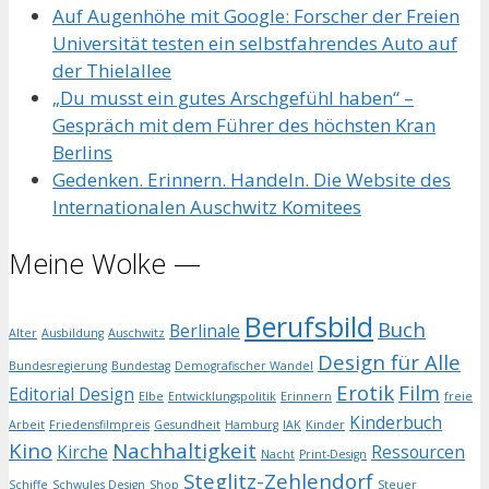
Auf Augenhöhe mit Google: Forscher der Freien
Universität testen ein selbstfahrendes Auto auf
der Thielallee
„Du musst ein gutes Arschgefühl haben“ –
Gespräch mit dem Führer des höchsten Kran
Berlins
Gedenken. Erinnern. Handeln. Die Website des
Internationalen Auschwitz Komitees
Meine Wolke —
Berufsbild
Buch
Berlinale
Alter
Ausbildung
Auschwitz
Design für Alle
Bundesregierung
Bundestag
Demografischer Wandel
Erotik
Film
Editorial Design
Elbe
Entwicklungspolitik
Erinnern
freie
Kinderbuch
Arbeit
Friedensfilmpreis
Gesundheit
Hamburg
IAK
Kinder
Kino
Nachhaltigkeit
Kirche
Ressourcen
Nacht
Print-Design
Steglitz-Zehlendorf
Schiffe
Schwules Design
Shop
Steuer