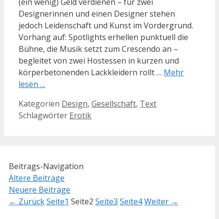
(ein wenig) Geld verdienen – für zwei
Designerinnen und einen Designer stehen
jedoch Leidenschaft und Kunst im Vordergrund.
Vorhang auf: Spotlights erhellen punktuell die
Bühne, die Musik setzt zum Crescendo an –
begleitet von zwei Hostessen in kurzen und
körperbetonenden Lackkleidern rollt …
Mehr
lesen …
Kategorien
Design
,
Gesellschaft
,
Text
Schlagwörter
Erotik
Beitrags-Navigation
Ältere Beiträge
Neuere Beiträge
←
Zurück
Seite
1
Seite
2
Seite
3
Seite
4
Weiter
→