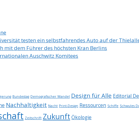
ene
ersität testen ein selbstfahrendes Auto auf der Thielall
h mit dem Führer des höchsten Kran Berlins
ernationalen Auschwitz Komitees
Design für Alle
Editorial D
ierung
Bundestag
Demografischer Wandel
Nachhaltigkeit
he
Ressourcen
Nacht
Print-Design
Schiffe
Schwules D
schaft
Zukunft
Ökologie
Zeitschrift