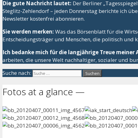
Die gute Nachricht lautet:
Der Berliner „Tagesspiegel
Steglitz-Zehlendorf – jeden Donnerstag berichte ich üb
Newsletter kostenfrei abonnieren.
Sie werden merken:
Was das Börsenblatt für die Wirtsc
Entscheidungsträger und Menschen, die politisch und ku
Ich bedanke mich für die langjährige Treue meiner
arbeiten, die unsere Welt nachhaltiger, sozialer und b
Suche nach:
Fotos at a glance —