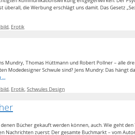
sichtigten Kommunikationswirkung entgegenwirken. Der Psych
 überall, die Werbung erschlägt uns damit. Das Gesetz „Sex 
bild
,
Erotik
ens Mundry, Thomas Hüttmann und Robert Pollner – alle dre
ften Modedesigner Schwule sind? Jens Mundry: Das hängt da
n …
bild
,
Erotik
,
Schwules Design
her
an denen Bücher gekauft werden können, auch. Wie geht den
ten Nachrichten zuerst: Der gesamte Buchmarkt – vom Autor