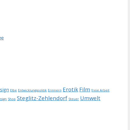
ee
Erotik
Film
esign
Elbe
Entwicklungspolitik
Erinnern
freie Arbeit
Steglitz-Zehlendorf
Umwelt
esign
Shop
Steuer