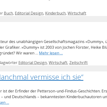
er
Buch
,
Editorial Design
,
Kinderbuch
,
Wirtschaft
kteur des unabhängigen Gesellschaftsmagazins »Dummy«, ü
er Grafiker. »Dummy« ist 2003 von Jochen Förster, Heike 
gründet? Wir waren …
Mehr lesen …
lagwörter
Editorial Design
,
Wirtschaft
,
Zeitschrift
Manchmal vermisse ich sie“
er ist der Erfinder der Petterson-und-Findus-Geschichten. Er
– und Deutschlands – bekanntesten Kinderbuchautoren und -il
sen …