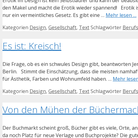
Erotik im Design ist kein Selbstläufer und kann der beab
den Makel und macht die Erotik wieder spannend! Erotik ist
nur ein vermeintliches Gesetz. Es gibt eine …
Mehr lesen …
Kategorien
Design
,
Gesellschaft
,
Text
Schlagwörter
Berufs
Es ist: Kreisch!
Die Frage, ob es ein schwules Design gibt, beantworten J
Berlin. Stimmt die Einschätzung, dass die meisten namha
für Ästhetik, Farben und Wohnumfeld haben. …
Mehr lese
Kategorien
Design
,
Gesellschaft
,
Text
Schlagwörter
Berufs
Von den Mühen der Büchermac
Der Buchmarkt scheint groß, Bücher gibt es viele, Orte, 
da noch Platz für neue Verlage und Buchprojekte? Die gu