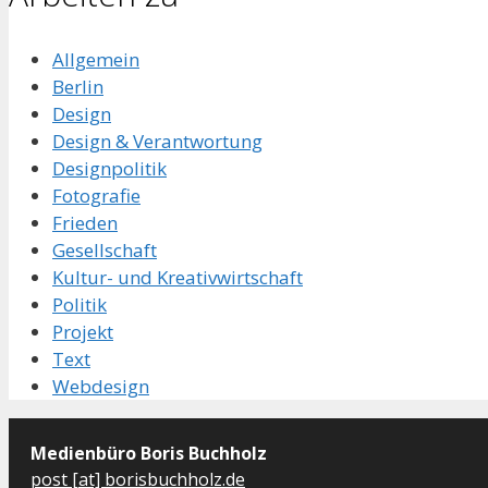
Allgemein
Berlin
Design
Design & Verantwortung
Designpolitik
Fotografie
Frieden
Gesellschaft
Kultur- und Kreativwirtschaft
Politik
Projekt
Text
Webdesign
Medienbüro Boris Buchholz
post [at] borisbuchholz.de