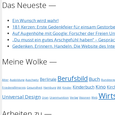
Das Neueste —
Ein Wunsch wird wahr!
181 Kerzen: Erste Gedenkfeier für einsam Gestorb
Auf Augenhöhe mit Google: Forscher der Freien Univ
„Du musst ein gutes Arschgefühl haben“ – Gespräc
Gedenken. Erinnern. Handeln. Die Website des Int
Meine Wolke —
Berufsbild
Buch
Berlinale
Alter
Ausbildung
Auschwitz
Bundesreg
Kino
Kinderbuch
Kirc
Friedensfilmpreis
Gesundheit
Hamburg
IAK
Kinder
Wirt
Universal Design
Uran
Uranmunition
Verlag
Visionen
Web
Arbeiten zu —