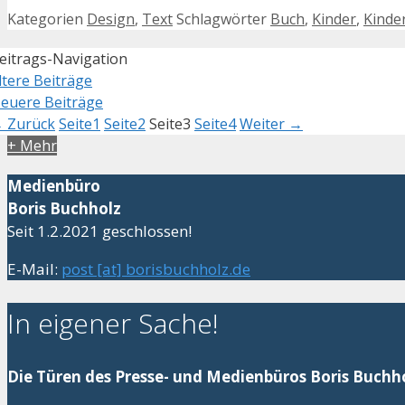
Kategorien
Design
,
Text
Schlagwörter
Buch
,
Kinder
,
Kinde
eitrags-Navigation
ltere Beiträge
euere Beiträge
←
Zurück
Seite
1
Seite
2
Seite
3
Seite
4
Weiter
→
+ Mehr
Medienbüro
Boris Buchholz
Seit 1.2.2021 geschlossen!
E-Mail:
post [at] borisbuchholz.de
In eigener Sache!
Die Türen des Presse- und Medienbüros Boris Buchho